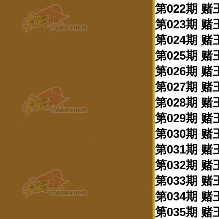
第022期 赌王七
第023期 赌王七
第024期 赌王七
第025期 赌王七
第026期 赌王七
第027期 赌王七
第028期 赌王七
第029期 赌王七
第030期 赌王七
第031期 赌王七
第032期 赌王七
第033期 赌王七
第034期 赌王七
第035期 赌王七