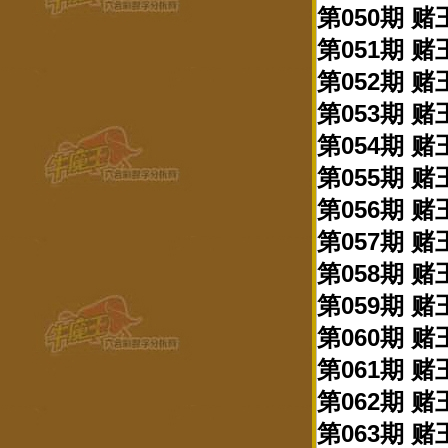
第050期 赌王七
第051期 赌王七
第052期 赌王七
第053期 赌王七
第054期 赌王七
第055期 赌王七
第056期 赌王七
第057期 赌王七
第058期 赌王七
第059期 赌王七
第060期 赌王七
第061期 赌王七
第062期 赌王七
第063期 赌王七