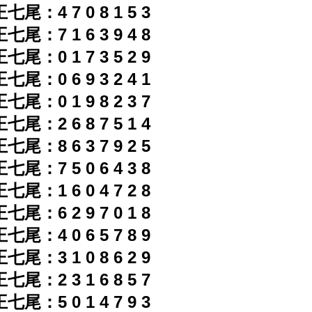
尾：4 7 0 8 1 5 3
尾：7 1 6 3 9 4 8
尾：0 1 7 3 5 2 9
尾：0 6 9 3 2 4 1
尾：0 1 9 8 2 3 7
尾：2 6 8 7 5 1 4
尾：8 6 3 7 9 2 5
尾：7 5 0 6 4 3 8
尾：1 6 0 4 7 2 8
尾：6 2 9 7 0 1 8
尾：4 0 6 5 7 8 9
尾：3 1 0 8 6 2 9
尾：2 3 1 6 8 5 7
尾：5 0 1 4 7 9 3