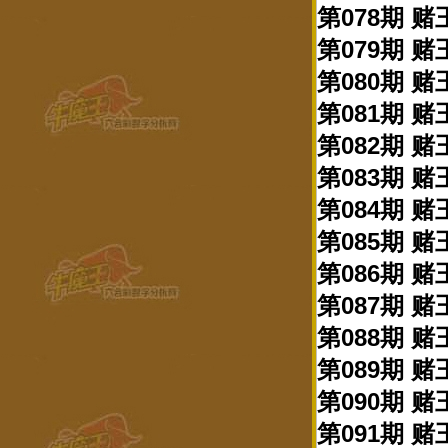
第078期 赌王七
第079期 赌王七
第080期 赌王七
第081期 赌王七
第082期 赌王七
第083期 赌王七
第084期 赌王七
第085期 赌王七
第086期 赌王七
第087期 赌王七
第088期 赌王七
第089期 赌王七
第090期 赌王七
第091期 赌王七