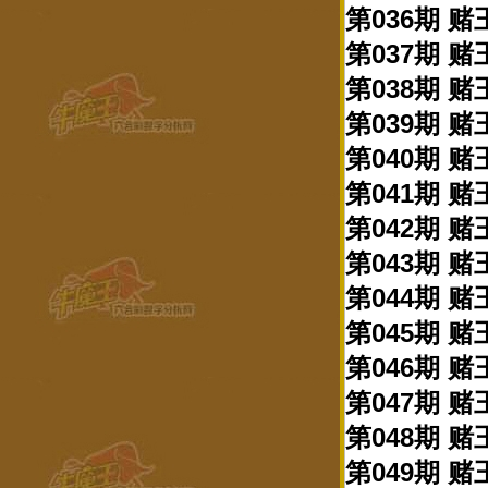
第036期 赌王七
第037期 赌王七
第038期 赌王七
第039期 赌王七
第040期 赌王七
第041期 赌王七
第042期 赌王七
第043期 赌王七
第044期 赌王七
第045期 赌王七
第046期 赌王七
第047期 赌王七
第048期 赌王七
第049期 赌王七