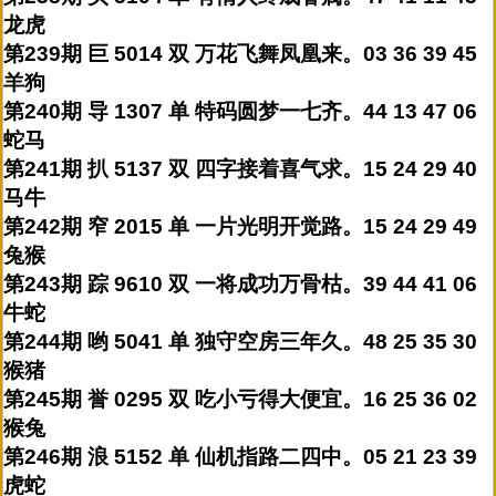
龙虎
第239期 巨 5014 双 万花飞舞凤凰来。03 36 39 45
羊狗
第240期 导 1307 单 特码圆梦一七齐。44 13 47 06
蛇马
第241期 扒 5137 双 四字接着喜气求。15 24 29 40
马牛
第242期 窄 2015 单 一片光明开觉路。15 24 29 49
兔猴
第243期 踪 9610 双 一将成功万骨枯。39 44 41 06
牛蛇
第244期 哟 5041 单 独守空房三年久。48 25 35 30
猴猪
第245期 誉 0295 双 吃小亏得大便宜。16 25 36 02
猴兔
第246期 浪 5152 单 仙机指路二四中。05 21 23 39
虎蛇