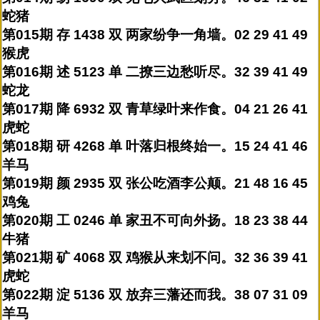
蛇猪
第015期 存 1438 双 两家纷争一角墙。02 29 41 49
猴虎
第016期 述 5123 单 二撩三边愁听尽。32 39 41 49
蛇龙
第017期 降 6932 双 青草绿叶来作食。04 21 26 41
虎蛇
第018期 研 4268 单 叶落归根终始一。15 24 41 46
羊马
第019期 颜 2935 双 张公吃酒李公颠。21 48 16 45
鸡兔
第020期 工 0246 单 家丑不可向外扬。18 23 38 44
牛猪
第021期 矿 4068 双 鸡猴从来划不问。32 36 39 41
虎蛇
第022期 淀 5136 双 放弃三藩还而我。38 07 31 09
羊马