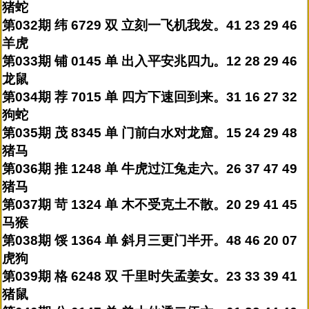
猪蛇
第032期 纬 6729 双 立刻一飞机我发。41 23 29 46
羊虎
第033期 铺 0145 单 出入平安兆四九。12 28 29 46
龙鼠
第034期 荐 7015 单 四方下速回到来。31 16 27 32
狗蛇
第035期 茂 8345 单 门前白水对龙窟。15 24 29 48
猪马
第036期 推 1248 单 牛虎过江兔走六。26 37 47 49
猪马
第037期 苛 1324 单 木不受克土不散。20 29 41 45
马猴
第038期 馁 1364 单 斜月三更门半开。48 46 20 07
虎狗
第039期 格 6248 双 千里时失孟姜女。23 33 39 41
猪鼠