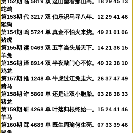
第152期 临 5819 双 这山望着那山高。18 29 45 13
蛇鸡
第153期 代 3217 双 伯乐识马寻八年。12 29 41 46
猴狗
第154期 呜 5724 单 真金不怕火来烧。49 21 01 06
猪虎
第155期 读 0469 双 五字当头居天下。14 21 36 15
羊兔
第156期 泽 8914 双 半夜敲门心不惊。49 32 38 10
鸡龙
第157期 推 1248 单 牛虎过江兔走六。26 37 47 49
猪马
第158期 诈 5860 单 还是让双小胞胎。03 28 38 33
猪龙
第159期 研 4268 单 叶落归根终始一。15 24 41 46
羊马
第160期 踩 4689 单 既生周瑜何生亮。07 33 39 46
鼠兔