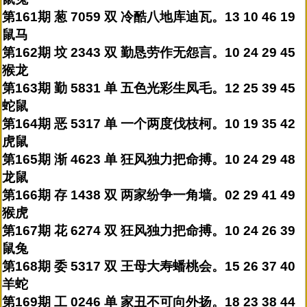
第161期 葱 7059 双 冷酷八地库迪瓦。13 10 46 19
鼠马
第162期 坟 2343 双 勤恳劳作无怨言。10 24 29 45
猴龙
第163期 勤 5831 单 五色光彩生凤毛。12 25 39 45
蛇鼠
第164期 恶 5317 单 一个两度伐枝柯。10 19 35 42
虎鼠
第165期 渐 4623 单 狂风独力把命搏。10 24 29 48
龙鼠
第166期 存 1438 双 两家纷争一角墙。02 29 41 49
猴虎
第167期 花 6274 双 狂风独力把命搏。10 24 26 39
鼠兔
第168期 委 5317 双 王母大寿蟠桃会。15 26 37 40
羊蛇
第169期 工 0246 单 家丑不可向外扬。18 23 38 44