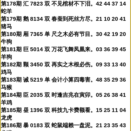
第178期 汇 7823 双 不见棺材不下泪。42 44 37 14
蛇羊
第179期 鹅 8134 双 春蚕到死丝方尽。21 10 20 41
猪马
第180期 厢 7365 单 尺之木必有节目。30 42 19 20
牛狗
第181期 巨 5014 双 万花飞舞凤凰来。03 36 39 45
羊狗
第182期 颗 3450 双 再实之木根必伤。09 33 13 40
鸡马
第183期 诫 5219 单 会计小算四毒害。48 35 29 36
马猴
第184期 臣 2035 双 时逢吉兆在寅卯。05 26 38 41
羊鸡
第185期 昼 1396 双 科技九卡费额看。15 25 11 04
龙虎
第186期 暴 0183 双 蛇鼠端赖一盘泥。21 23 35 43