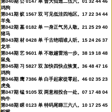
第040期 公 0147 单 曾大仙透二伍六。01 32 44 46
鸡狗
第041期 蚁 1567 双 可见低洼四地区。17 22 34 44
羊兔
第042期 墓 0182 单 一身正气另人敬。21 25 29 40
猪马
第043期 材 0428 单 千古绝唱谁人听。15 24 26 37
龙羊
第044期 艺 9601 单 不敢越雷池一步。38 19 18 48
鼠兔
第045期 习 5827 双 加快四快点恢复。36 48 47 16
鸡狗
第046期 鹰 7386 单 白手起家從零起。46 02 35 23
虎兔
第047期 锰 9105 双 两意相投合一处。07 17 48 04
狗牛
第048期 睬 0123 单 特码尾睇三六八。10 17 25 45
蛇猴