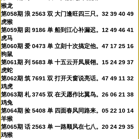
猴龙
第058期 浪 2563 双 大门逢旺四三只。32 39 40 49
虎猴
第059期 囱 9186 单 船到江心补漏迟。12 49 46 41
虎马
第060期 爱 0473 单 立刻十次搞定他。47 17 25 16
狗鼠
第061期 列 5683 单 十五云开凤展翎。15 24 29 37
虎蛇
第062期 筑 7691 双 打开天窗说亮话。47 49 11 32
鸡虎
第063期 札 3745 双 在天愿作比翼鸟。26 06 21 38
鸡兔
第064期 捡 5408 单 四面春风同路来。05 22 10 14
羊猴
第065期 话 2563 单 一路顺风在七八。20 24 29 35
鸡猴