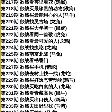
第217期 欲钱看雾里看花 (鸡猴)
第218期 欲钱买最珍贵的动物(猴狗)
第219期 欲钱买最能用心的人(马羊)
第220期 欲钱找灵古塔 (龙兔)
第221期 欲钱买大年初一 (鼠虎)
第222期 欲钱看同一首歌 (虎兔)
第223期 欲钱看最可爱的人(龙鸡)
第224期 欲线找虫吃 (龙鸡)
第225期 欲钱南京北战 (马兔)
第226期 欲战看书香门
第227期 欲钱买手机 (猪蛇)
第228期 欲钱去树上找一找 (龙蛇)
第229期 欲钱买好逸恶劳动物(鸡马)
第230期 欲钱买吃白食的人 (龙马)
第231期 欲钱看青藏高原 (鼠牛)
第232期 欲钱买出口伤人 (鸡马)
第233期 欲钱去田野里找 (马猪)