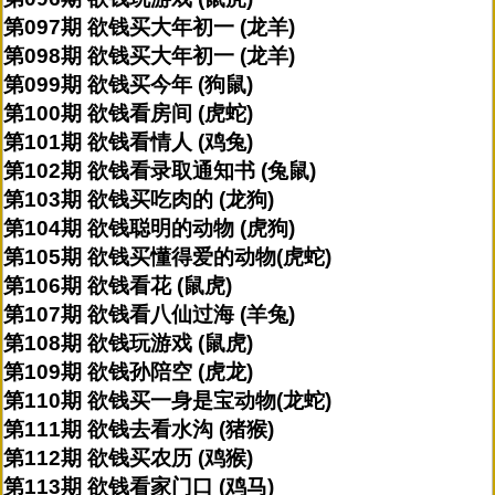
第097期 欲钱买大年初一 (龙羊)
第098期 欲钱买大年初一 (龙羊)
第099期 欲钱买今年 (狗鼠)
第100期 欲钱看房间 (虎蛇)
第101期 欲钱看情人 (鸡兔)
第102期 欲钱看录取通知书 (兔鼠)
第103期 欲钱买吃肉的 (龙狗)
第104期 欲钱聪明的动物 (虎狗)
第105期 欲钱买懂得爱的动物(虎蛇)
第106期 欲钱看花 (鼠虎)
第107期 欲钱看八仙过海 (羊兔)
第108期 欲钱玩游戏 (鼠虎)
第109期 欲钱孙陪空 (虎龙)
第110期 欲钱买一身是宝动物(龙蛇)
第111期 欲钱去看水沟 (猪猴)
第112期 欲钱买农历 (鸡猴)
第113期 欲钱看家门口 (鸡马)