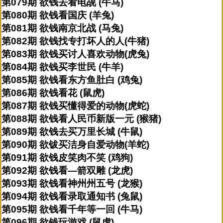
第079期 欲钱去看电觇 (牛马)
第080期 欲钱看国庆 (羊兔)
第081期 欲钱南京北战 (马兔)
第082期 欲钱找专打坏人的人(牛猪)
第083期 欲钱买讨人喜欢动物(虎兔)
第084期 欲钱买李世民 (牛羊)
第085期 欲钱看东方鱼肚白 (鸡兔)
第086期 欲钱看花 (鼠虎)
第087期 欲钱买懂得爱的动物(虎蛇)
第088期 欲钱看人民币新版一元 (猴猪)
第089期 欲钱去买万里长城 (牛鼠)
第090期 欲钹买洁身自爱动物(羊蛇)
第091期 欲钱皮笑肉不笑 (鸡狗)
第092期 欲钱看—箭双雕 (龙虎)
第093期 欲钱看神州州五号 (龙猴)
第094期 欲钱看录取通知书 (兔鼠)
第095期 欲钱看千年等一回 (牛马)
第096期 欲钱玩游戏 (鼠虎)