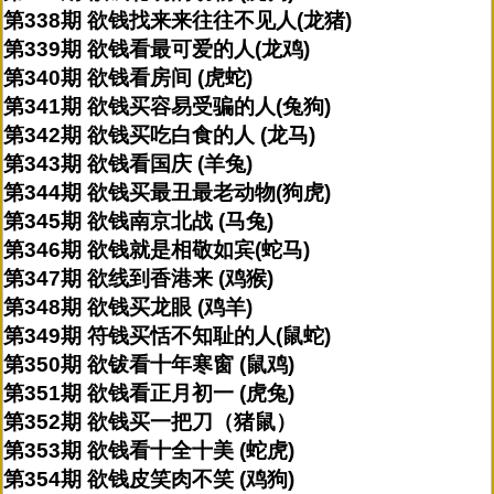
第338期 欲钱找来来往往不见人(龙猪)
第339期 欲钱看最可爱的人(龙鸡)
第340期 欲钱看房间 (虎蛇)
第341期 欲钱买容易受骗的人(兔狗)
第342期 欲钱买吃白食的人 (龙马)
第343期 欲钱看国庆 (羊兔)
第344期 欲钱买最丑最老动物(狗虎)
第345期 欲钱南京北战 (马兔)
第346期 欲钱就是相敬如宾(蛇马)
第347期 欲线到香港来 (鸡猴)
第348期 欲钱买龙眼 (鸡羊)
第349期 符钱买恬不知耻的人(鼠蛇)
第350期 欲钹看十年寒窗 (鼠鸡)
第351期 欲钱看正月初一 (虎兔)
第352期 欲钱买一把刀（猪鼠）
第353期 欲钱看十全十美 (蛇虎)
第354期 欲钱皮笑肉不笑 (鸡狗)