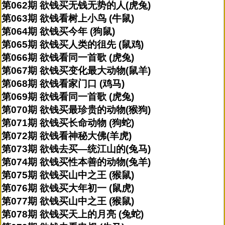
第062期 欲钱买无钱无势的人(虎兔)
第063期 欲钱看树上小鸟 (牛鼠)
第064期 欲钱买今年 (狗鼠)
第065期 欲钱买人类的徂先 (鼠鸡)
第066期 欲钱看同一首歌 (虎兔)
第067期 欲钱买变化最大动物(鼠羊)
第068期 欲钱看家门口 (鸡马)
第069期 欲钱看同一首歌 (虎兔)
第070期 欲钱买最珍贵的动物(猴狗)
第071期 欲钱买长命动物 (狗蛇)
第072期 欲钱看神秘大佛(羊虎)
第073期 欲钱去买—统江山的(兔马)
第074期 欲钱买性本善的动物(兔羊)
第075期 欲钱买山中之王 (猴鼠)
第076期 欲钱买大年初一 (鼠虎)
第077期 欲钱买山中之王 (猴鼠)
第078期 欲钱买天上的月亮 (兔蛇)