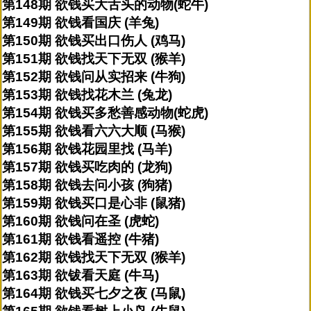
第148期 欲钱买大舌头的动物(蛇牛)
第149期 欲钱看国庆 (羊兔)
第150期 欲钱买出口伤人 (鸡马)
第151期 欲钱找天下无双 (猴羊)
第152期 欲钱问从实招来 (牛狗)
第153期 欲钱找花木兰 (兔龙)
第154期 欲钱买多愁善感动物(蛇虎)
第155期 欲钱看六六大顺 (马猴)
第156期 欲钱花园里找 (马羊)
第157期 欲钱买吃肉的 (龙狗)
第158期 欲钱去问小孩 (狗猪)
第159期 欲钱买口是心非 (鼠猪)
第160期 欲钱问在圣 (虎蛇)
第161期 欲钱看遥控 (牛猪)
第162期 欲钱找天下无双 (猴羊)
第163期 欲钹看天庭 (牛马)
第164期 欲钱买七夕之夜 (马鼠)