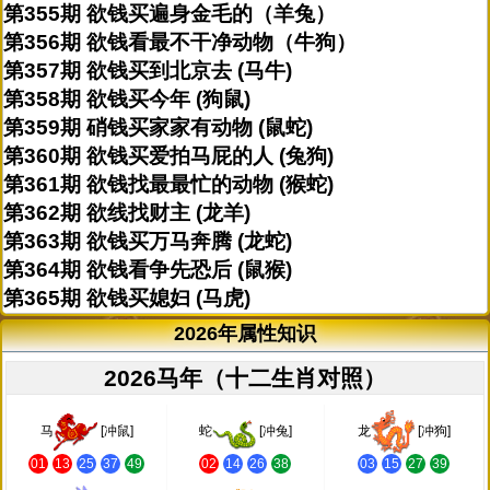
第355期 欲钱买遍身金毛的（羊兔）
第356期 欲钱看最不干净动物（牛狗）
第357期 欲钱买到北京去 (马牛)
第358期 欲钱买今年 (狗鼠)
第359期 硝钱买家家有动物 (鼠蛇)
第360期 欲钱买爱拍马屁的人 (兔狗)
第361期 欲钱找最最忙的动物 (猴蛇)
第362期 欲线找财主 (龙羊)
第363期 欲钱买万马奔腾 (龙蛇)
第364期 欲钱看争先恐后 (鼠猴)
第365期 欲钱买媳妇 (马虎)
2026年属性知识
2026马年（十二生肖对照）
马
[冲鼠]
蛇
[冲兔]
龙
[冲狗]
01
13
25
37
49
02
14
26
38
03
15
27
39