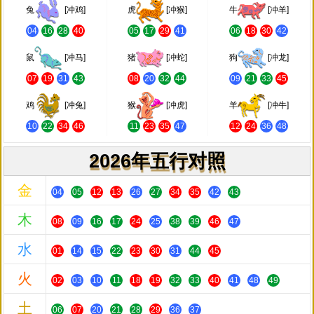
兔
[冲鸡]
虎
[冲猴]
牛
[冲羊]
04
16
28
40
05
17
29
41
06
18
30
42
鼠
[冲马]
猪
[冲蛇]
狗
[冲龙]
07
19
31
43
08
20
32
44
09
21
33
45
鸡
[冲兔]
猴
[冲虎]
羊
[冲牛]
10
22
34
46
11
23
35
47
12
24
36
48
2026年五行对照
金
04
05
12
13
26
27
34
35
42
43
木
08
09
16
17
24
25
38
39
46
47
水
01
14
15
22
23
30
31
44
45
火
02
03
10
11
18
19
32
33
40
41
48
49
土
06
07
20
21
28
29
36
37