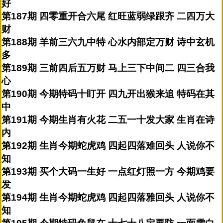
好
第187期 四零重开合六尾 红旺蓝弱绿跟齐 二四万大
财
第188期 羊前三六九中特 心水内部定万财 诗中玄机
多
第189期 三前四后五万财 马上三下中间二 四三合我
心
第190期 今期特码十盯开 四九开出猴来追 特码在其
中
第191期 今期生肖有火花 二五一十发大家 生肖在诗
内
第192期 生肖今期蛇虎鸡 四起四落难回头 人说你不
知
第193期 买个大码一生好 一点红灯照一方 今期鸡要
发
第194期 生肖今期蛇虎鸡 四起四落雅回头 人说你不
知