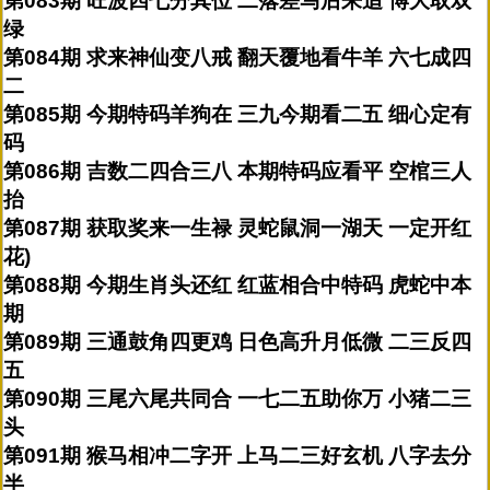
第083期 旺波四七分其位 二落差马后来追 博大取双
绿
第084期 求来神仙变八戒 翻天覆地看牛羊 六七成四
二
第085期 今期特码羊狗在 三九今期看二五 细心定有
码
第086期 吉数二四合三八 本期特码应看平 空棺三人
抬
第087期 获取奖来一生禄 灵蛇鼠洞一湖天 一定开红
花)
第088期 今期生肖头还红 红蓝相合中特码 虎蛇中本
期
第089期 三通鼓角四更鸡 日色高升月低微 二三反四
五
第090期 三尾六尾共同合 一七二五助你万 小猪二三
头
第091期 猴马相冲二字开 上马二三好玄机 八字去分
半