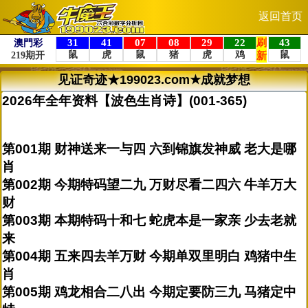
返回首页
见证奇迹★199023.com★成就梦想
2026年全年资料【波色生肖诗】(001-365)
第001期 财神送来一与四 六到锦旗发神威 老大是哪
肖
第002期 今期特码望二九 万财尽看二四六 牛羊万大
财
第003期 本期特码十和七 蛇虎本是一家亲 少去老就
来
第004期 五来四去羊万财 今期单双里明白 鸡猪中生
肖
第005期 鸡龙相合二八出 今期定要防三九 马猪定中