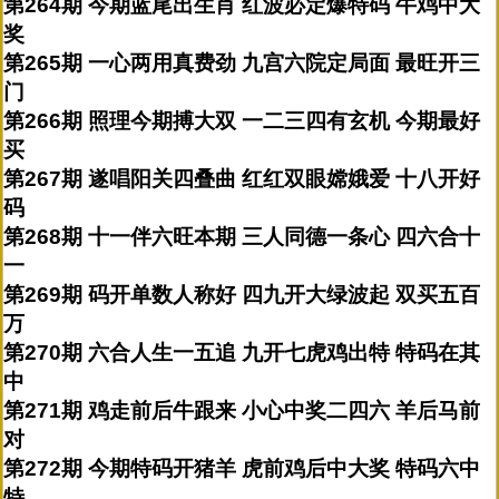
第264期 今期蓝尾出生肖 红波必定爆特码 牛鸡中大
奖
第265期 一心两用真费劲 九宫六院定局面 最旺开三
门
第266期 照理今期搏大双 一二三四有玄机 今期最好
买
第267期 遂唱阳关四叠曲 红红双眼嫦娥爱 十八开好
码
第268期 十一伴六旺本期 三人同德一条心 四六合十
一
第269期 码开单数人称好 四九开大绿波起 双买五百
万
第270期 六合人生一五追 九开七虎鸡出特 特码在其
中
第271期 鸡走前后牛跟来 小心中奖二四六 羊后马前
对
第272期 今期特码开猪羊 虎前鸡后中大奖 特码六中
特