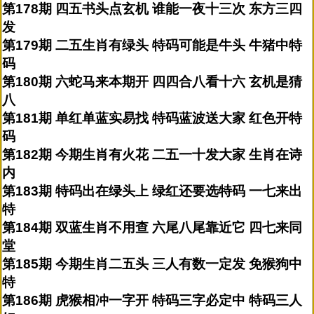
第178期 四五书头点玄机 谁能一夜十三次 东方三四
发
第179期 二五生肖有绿头 特码可能是牛头 牛猪中特
码
第180期 六蛇马来本期开 四四合八看十六 玄机是猜
八
第181期 单红单蓝实易找 特码蓝波送大家 红色开特
码
第182期 今期生肖有火花 二五一十发大家 生肖在诗
内
第183期 特码出在绿头上 绿红还要选特码 一七来出
特
第184期 双蓝生肖不用查 六尾八尾靠近它 四七来同
堂
第185期 今期生肖二五头 三人有数一定发 免猴狗中
特
第186期 虎猴相冲一字开 特码三字必定中 特码三人