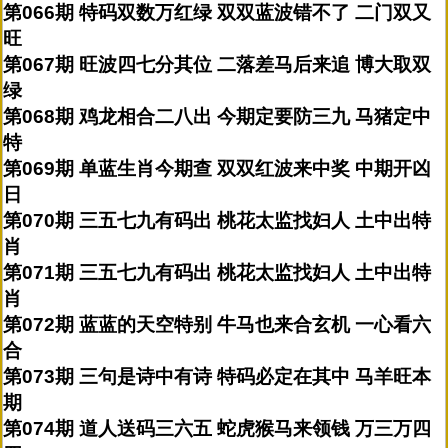
第066期 特码双数万红绿 双双蓝波错不了 二门双又
旺
第067期 旺波四七分其位 二落差马后来追 博大取双
绿
第068期 鸡龙相合二八出 今期定要防三九 马猪定中
特
第069期 单蓝生肖今期查 双双红波来中奖 中期开凶
日
第070期 三五七九有码出 桃花太监找妇人 土中出特
肖
第071期 三五七九有码出 桃花太监找妇人 土中出特
肖
第072期 蓝蓝的天空特别 牛马也来合玄机 一心看六
合
第073期 三句是诗中有诗 特码必定在其中 马羊旺本
期
第074期 道人送码三六五 蛇虎猴马来领钱 万三万四