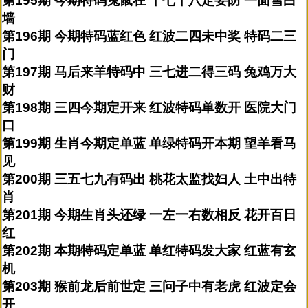
第195期 今期特码兔鼠在 十七十八定要防 一面雪白
墙
第196期 今期特码蓝红色 红波二四未中奖 特码二三
门
第197期 马后来羊特码中 三七进二得三码 兔鸡万大
财
第198期 三四今期定开来 红波特码单数开 医院大门
口
第199期 生肖今期定单蓝 单绿特码开本期 望羊看马
见
第200期 三五七九有码出 桃花太监找妇人 土中出特
肖
第201期 今期生肖头还绿 一左一右数相反 花开百日
红
第202期 本期特码定单蓝 单红特码发大家 红蓝有玄
机
第203期 猴前龙后前世定 三问子中有老虎 红波定会
开