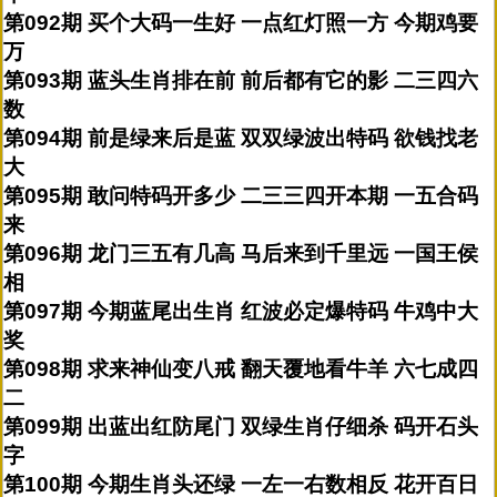
第092期 买个大码一生好 一点红灯照一方 今期鸡要
万
第093期 蓝头生肖排在前 前后都有它的影 二三四六
数
第094期 前是绿来后是蓝 双双绿波出特码 欲钱找老
大
第095期 敢问特码开多少 二三三四开本期 一五合码
来
第096期 龙门三五有几高 马后来到千里远 一国王侯
相
第097期 今期蓝尾出生肖 红波必定爆特码 牛鸡中大
奖
第098期 求来神仙变八戒 翻天覆地看牛羊 六七成四
二
第099期 出蓝出红防尾门 双绿生肖仔细杀 码开石头
字
第100期 今期生肖头还绿 一左一右数相反 花开百日