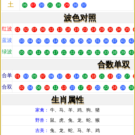
土
06
07
20
21
28
29
36
37
波色对照
红波
01
02
07
08
12
13
18
19
23
24
29
30
34
35
蓝波
03
04
09
10
14
15
20
25
26
31
36
37
41
42
绿波
05
06
11
16
17
21
22
27
28
32
33
38
39
43
合数单双
合单
01
03
05
07
09
10
12
14
16
18
21
23
25
27
合双
02
04
06
08
11
13
15
17
19
20
22
24
26
28
生肖属性
家禽：
牛、马、羊、鸡、狗、猪
野兽：
鼠、虎、兔、龙、蛇、猴
吉美：
兔、龙、蛇、马、羊、鸡