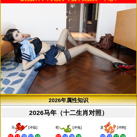
2026年属性知识
2026马年（十二生肖对照）
马
[冲鼠]
蛇
[冲兔]
龙
[冲狗]
01
13
25
37
49
02
14
26
38
03
15
27
39