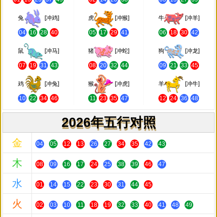
兔
[冲鸡]
虎
[冲猴]
牛
[冲羊]
04
16
28
40
05
17
29
41
06
18
30
42
鼠
[冲马]
猪
[冲蛇]
狗
[冲龙]
07
19
31
43
08
20
32
44
09
21
33
45
鸡
[冲兔]
猴
[冲虎]
羊
[冲牛]
10
22
34
46
11
23
35
47
12
24
36
48
2026年五行对照
金
04
05
12
13
26
27
34
35
42
43
木
08
09
16
17
24
25
38
39
46
47
水
01
14
15
22
23
30
31
44
45
火
02
03
10
11
18
19
32
33
40
41
48
49