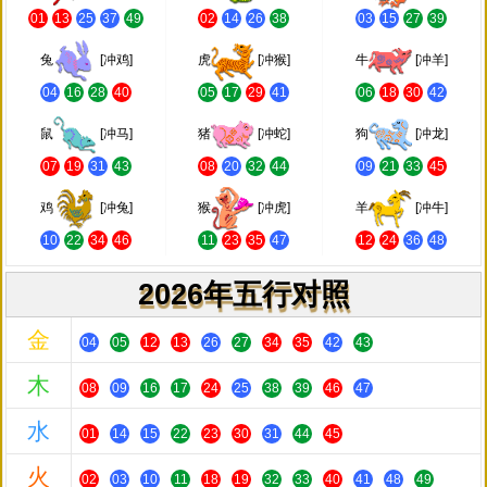
01
13
25
37
49
02
14
26
38
03
15
27
39
兔
[冲鸡]
虎
[冲猴]
牛
[冲羊]
04
16
28
40
05
17
29
41
06
18
30
42
鼠
[冲马]
猪
[冲蛇]
狗
[冲龙]
07
19
31
43
08
20
32
44
09
21
33
45
鸡
[冲兔]
猴
[冲虎]
羊
[冲牛]
10
22
34
46
11
23
35
47
12
24
36
48
2026年五行对照
金
04
05
12
13
26
27
34
35
42
43
木
08
09
16
17
24
25
38
39
46
47
水
01
14
15
22
23
30
31
44
45
火
02
03
10
11
18
19
32
33
40
41
48
49