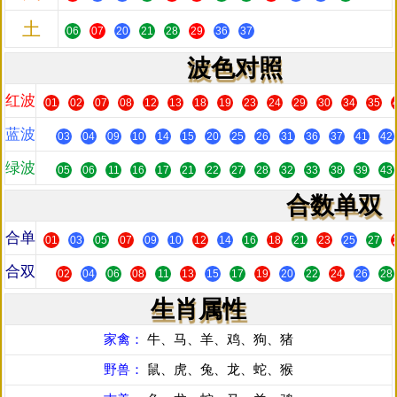
土
06
07
20
21
28
29
36
37
波色对照
红波
01
02
07
08
12
13
18
19
23
24
29
30
34
35
蓝波
03
04
09
10
14
15
20
25
26
31
36
37
41
42
绿波
05
06
11
16
17
21
22
27
28
32
33
38
39
43
合数单双
合单
01
03
05
07
09
10
12
14
16
18
21
23
25
27
合双
02
04
06
08
11
13
15
17
19
20
22
24
26
28
生肖属性
家禽：
牛、马、羊、鸡、狗、猪
野兽：
鼠、虎、兔、龙、蛇、猴