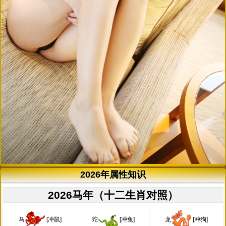
2026年属性知识
2026马年（十二生肖对照）
马
[冲鼠]
蛇
[冲兔]
龙
[冲狗]