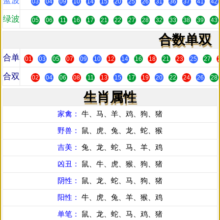
蓝波
03
04
09
10
14
15
20
25
26
31
36
37
41
42
绿波
05
06
11
16
17
21
22
27
28
32
33
38
39
43
合数单双
合单
01
03
05
07
09
10
12
14
16
18
21
23
25
27
合双
02
04
06
08
11
13
15
17
19
20
22
24
26
28
生肖属性
家禽：
牛、马、羊、鸡、狗、猪
野兽：
鼠、虎、兔、龙、蛇、猴
吉美：
兔、龙、蛇、马、羊、鸡
凶丑：
鼠、牛、虎、猴、狗、猪
阴性：
鼠、龙、蛇、马、狗、猪
阳性：
牛、虎、兔、羊、猴、鸡
单笔：
鼠、龙、蛇、马、鸡、猪