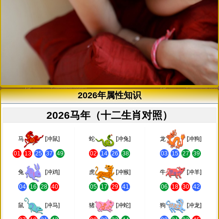
2026年属性知识
2026马年（十二生肖对照）
马
[冲鼠]
蛇
[冲兔]
龙
[冲狗]
01
13
25
37
49
02
14
26
38
03
15
27
39
兔
[冲鸡]
虎
[冲猴]
牛
[冲羊]
04
16
28
40
05
17
29
41
06
18
30
42
鼠
[冲马]
猪
[冲蛇]
狗
[冲龙]