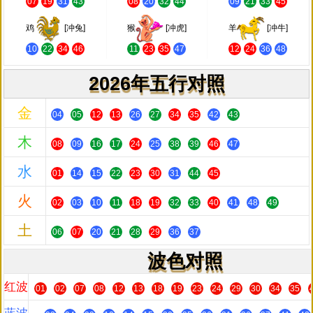
07
19
31
43
08
20
32
44
09
21
33
45
鸡
[冲兔]
猴
[冲虎]
羊
[冲牛]
10
22
34
46
11
23
35
47
12
24
36
48
2026年五行对照
金
04
05
12
13
26
27
34
35
42
43
木
08
09
16
17
24
25
38
39
46
47
水
01
14
15
22
23
30
31
44
45
火
02
03
10
11
18
19
32
33
40
41
48
49
土
06
07
20
21
28
29
36
37
波色对照
红波
01
02
07
08
12
13
18
19
23
24
29
30
34
35